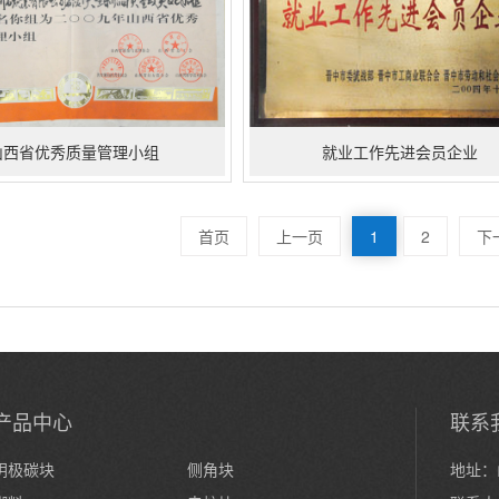
山西省优秀质量管理小组
就业工作先进会员企业
首页
上一页
1
2
下
产品中心
联系
阴极碳块
侧角块
地址：